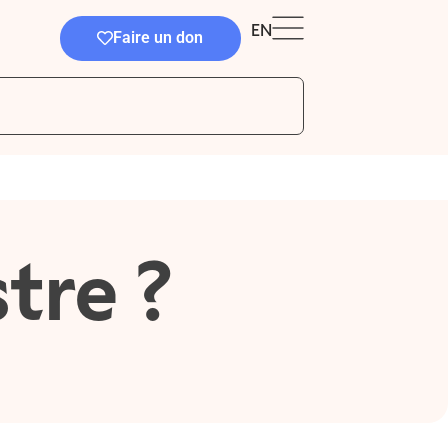
EN
Faire un don
tre ?