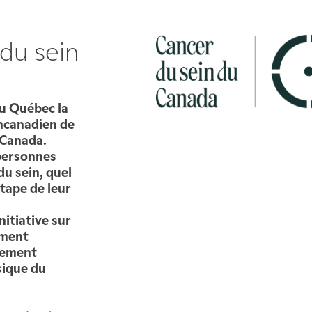
 du sein
u Québec la
ncanadien de
 Canada.
 personnes
du sein, quel
étape de leur
nitiative sur
ement
alement
sique du