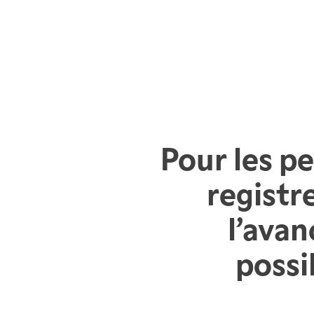
Pour les pe
registr
l’ava
possi