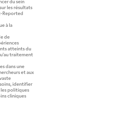
ncer du sein
ur les résultats
nt-Reported
ue à la
de de
périences
nts atteints du
qu’au traitement
ies dans une
hercheurs et aux
 vaste
soins, identifier
r les politiques
ins cliniques