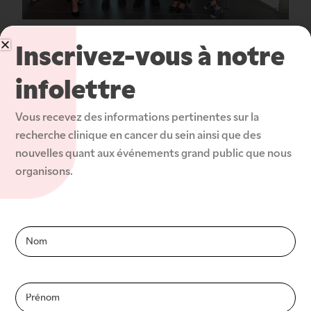
De gauche à droite :
Inscrivez-vous à notre
Nathalie Boudreau, Directrice générale de la
Fondation Hôpital Charles-LeMoyne
infolettre
Mathieu Lebeau, Coordonnateur de recherche
Vous recevez des informations pertinentes sur la 
clinique au CISSSMC
recherche clinique en cancer du sein ainsi que des 
nouvelles quant aux événements grand public que nous 
Charles Sirois, Cofondateur Groupe McPeak-Sirois
organisons.
Julien Terrier, Directeur adjoint de la cancérologie au
CISSSMC
Infolettre-
Dr Samuel Martel, oncologue médical au CISSSMC
Fr
Cloé Rodrigue, Directrice de la recherche au
CISSSMC
Susan McPeak, Cofondatrice Groupe McPeak-Sirois