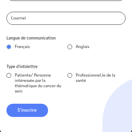
Audrey Couture, Adjointe à la directrice de la
recherche au CISSSMC
Nathalie Moreau, Directrice du programme de
cancérologie au CISSSMC
Langue de communication
Français
Anglais
Type d’infolettre
Patiente/ Personne
Professionnel.le de la
intéressée par la
santé
thématique du cancer du
sein
S’inscrire