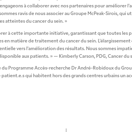
us engageons à collaborer avec nos partenaires pour améliorer l’
s sommes ravis de nous associer au Groupe McPeak-Sirois, qui ut
es atteintes du cancer du sein. »
rer à cette importante initiative, garantissant que toutes les pa
s en matière de traitement du cancer du sein. L’élargissement de
ntielle vers l’amélioration des résultats. Nous sommes impatie
 disponible aux patients. » — Kimberly Carson, PDG, Cancer du 
dre du Programme Accès-recherche Dr André-Robidoux du Group
e patient.e.s qui habitent hors des grands centres urbains un a