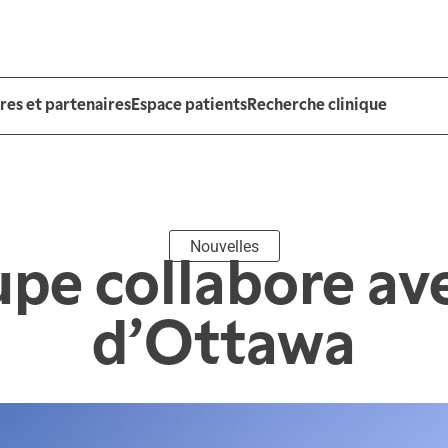
es et partenaires
Espace patients
Recherche clinique
Nouvelles
pe collabore ave
d’Ottawa