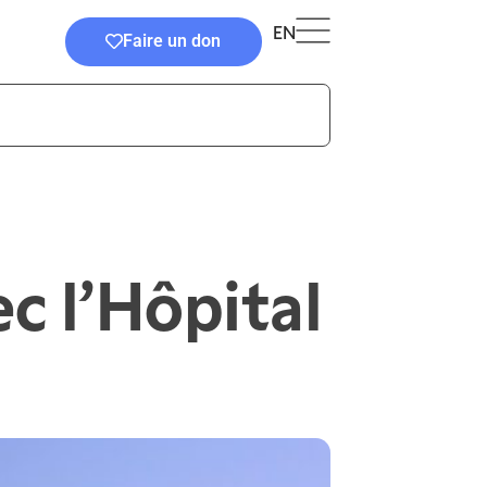
EN
Faire un don
c l’Hôpital