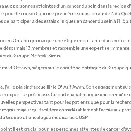
 aux personnes atteintes d’un cancer du sein dans la région d’a
rque pour le consortium une première expansion au-delà du Qué
de participer à des essais cliniques en cancer du sein à l’Hôpi
ion en Ontario qui marque une étape importante dans notre mi
 désormais 13 membres et rassemble une expertise immense au
eurs du Groupe McPeak-Sirois.
tal d’Ottawa, siégera sur le comité scientifique du Groupe qui 
r
ai le plaisir d’accueillir le D
Arif Awan. Son engagement au s
on expertise précieuse. Ce partenariat marque une première c
uvelles perspectives tant pour les patients que pour la recherc
rogrès majeur qui facilitera considérablement l’accès aux prot
e du Groupe et oncologue médical au CUSM.
point il est crucial pour les personnes atteintes de cancer d’av