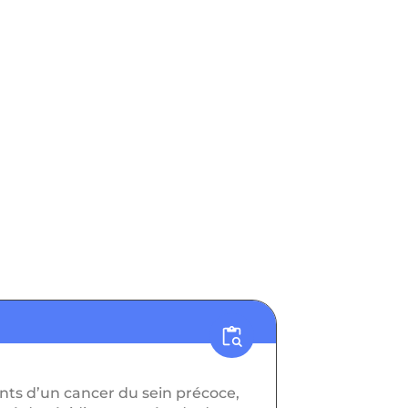
HR+ & HER2-
CO46274
nts d’un cancer du sein précoce,
Étude de phase 