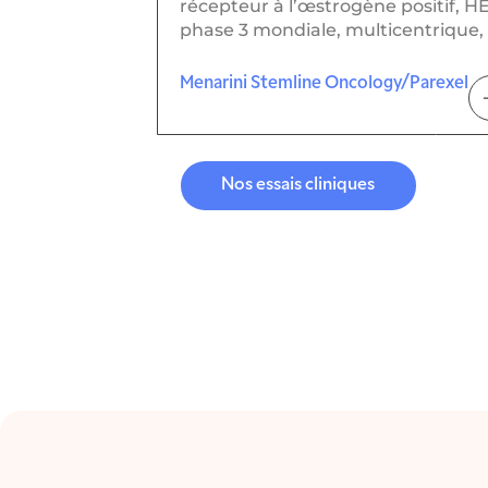
récepteur à l’œstrogène positif, H
phase 3 mondiale, multicentrique,
Menarini Stemline Oncology/Parexel
Nos essais cliniques