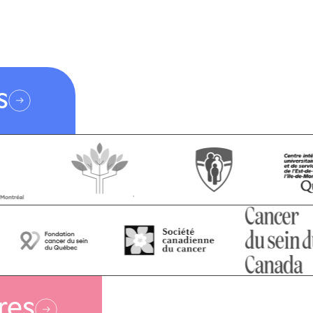
s
res